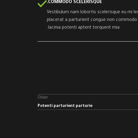
COMMODO SCELERISQUE.
Vestibulum nam lobortis scelerisque eu mi le
placerat a parturient congue non commodo fe
lacinia potenti aptent torquent mia.
Older
Potenti parturient parturie