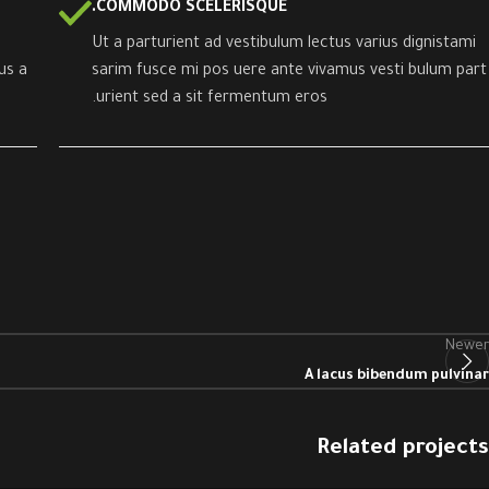
COMMODO SCELERISQUE.
Ut a parturient ad vestibulum lectus varius dignistami
us a
sarim fusce mi pos uere ante vivamus vesti bulum part
urient sed a sit fermentum eros.
Newer
A lacus bibendum pulvinar
Related projects